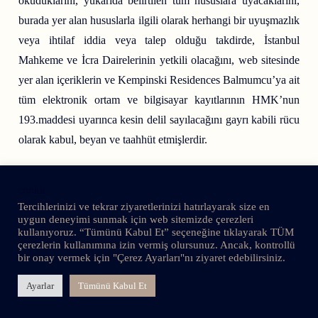
okuduklarını, yukarıda belirtilen tüm hususlara uyacaklarını,
burada yer alan hususlarla ilgili olarak herhangi bir uyuşmazlık
veya ihtilaf iddia veya talep olduğu takdirde, İstanbul
Mahkeme ve İcra Dairelerinin yetkili olacağını, web sitesinde
yer alan içeriklerin ve Kempinski Residences Balmumcu’ya ait
tüm elektronik ortam ve bilgisayar kayıtlarının HMK’nun
193.maddesi uyarınca kesin delil sayılacağını gayrı kabili rücu
olarak kabul, beyan ve taahhüt etmişlerdir.
cookie
Tercihlerinizi ve tekrar ziyaretlerinizi hatırlayarak size en
uygun deneyimi sunmak için web sitemizde çerezleri
kullanıyoruz. “Tümünü Kabul Et” seçeneğine tıklayarak TÜM
çerezlerin kullanımına izin vermiş olursunuz. Ancak, kontrollü
bir onay vermek için "Çerez Ayarları"nı ziyaret edebilirsiniz.
Ayarlar
Tümünü Kabul Et
ŞİRKET POLİTİKASI